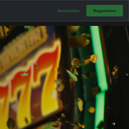
Aanmelden
Registreren