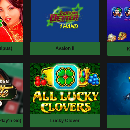
tipus)
K
Avalon II
Play'n Go)
Lucky Clover