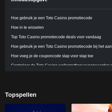
Hoe gebruik je een Toto Casino promotiecode
Hoe in te wisselen
Top Toto Casino promotiecode deals voor vandaag
Hoe gebruik je een Toto Casino promotiecode bij het aa
Hoe voeg je de couponcode stap voor stap toe
Controleer de Toto Casino welkomstbonusvoorwaarden om
Deals met en zonder promotiecode: welke keert meer uit
Stortingsmethoden geaccepteerd door Toto Casino pro
Topspellen