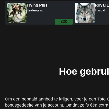
Flying Pigs
Royal L
Undergrad
Harold
32€
Hoe gebrui
Om een bepaald aanbod te krijgen, voer je een Toto C
bonusgedeelte van je account. Omdat zelfs één extra 