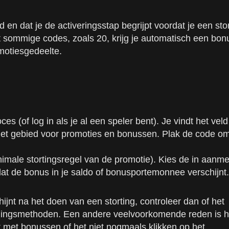
 en dat je de activeringsstap begrijpt voordat je een sto
 sommige codes, zoals 20, krijg je automatisch een bonu
omotiesgedeelte.
 (of log in als je al een speler bent). Je vindt het veld
het gebied voor promoties en bonussen. Plak de code om
imale stortingsregel van de promotie). Kies de in aanme
t de bonus in je saldo of bonusportemonnee verschijnt.
ijnt na het doen van een storting, controleer dan of het
talingsmethoden. Een andere veelvoorkomende reden is h