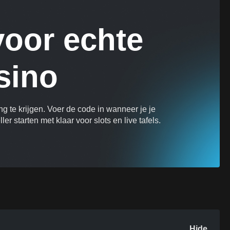
voor echte
sino
g te krijgen. Voer de code in wanneer je je
r starten met klaar voor slots en live tafels.
Hide