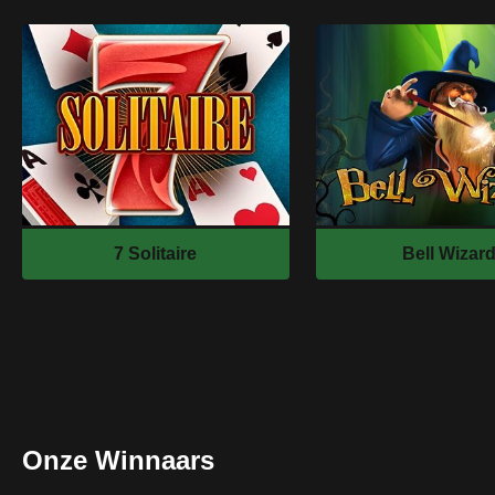
7 Solitaire
Bell Wizar
Onze Winnaars